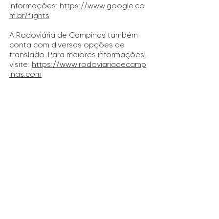
informações:
https://www.google.co
m.br/flights
A Rodoviária de Campinas também
conta com diversas opções de
translado. Para maiores informações,
visite:
https://www.rodoviariadecamp
inas.com
Clínica Lunedí
Responsável Técnico: Dr. Danilo Russo Maia CRM 170.236/SP RQE:
72.052