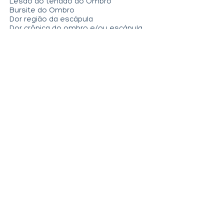
Lesão do tendão do Ombro
Bursite do Ombro
Dor região da escápula
Dor crônica do ombro e/ou escápula
Cotovelo:
Dor e perda de força
Fraturas no cotovelo
Epicondilite (cotovelo de tenista ou
golfista)
Punho e Mão:
Dor local e perda de força
Formigamento nos dedos
Dedo em gatilho
Contratura de Dupuytren (dedos)
Artrose dos dedos e mão
Fratura da mão e do punho
Campinas / SP